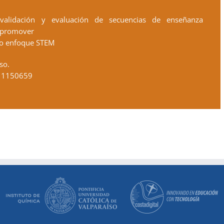
validación y evaluación de secuencias de enseñanza
a promover
ajo enfoque STEM
so.
T 1150659