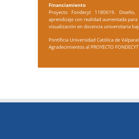
Financiamiento
Proyecto Fondecyt 1180619. Diseño, 
aprendizaje con realidad aumentada par
visualización en docencia universitaria b
Pontificia Universidad Católica de Valparaí
Agradecimientos al PROYECTO FONDECY