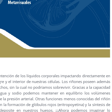
ntención de los líquidos corporales impactando directamente en
ngre y el interior de nuestras células. Los riñones poseen además
chos, sin la cual no podríamos sobrevivir. Gracias a la capacidad
r agua y sodio podemos mantener en equilibrio los volúmenes
e la presión arterial. Otras funciones menos conocidas del riñón
a formación de glóbulos rojos (eritropoyetina) y la síntesis de
 deposite en nuestros huesos. ¡¡¡Ahora podemos imaginar lo