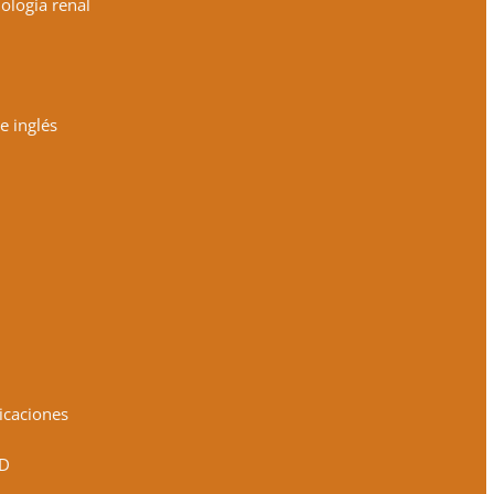
ología renal
e inglés
icaciones
3D