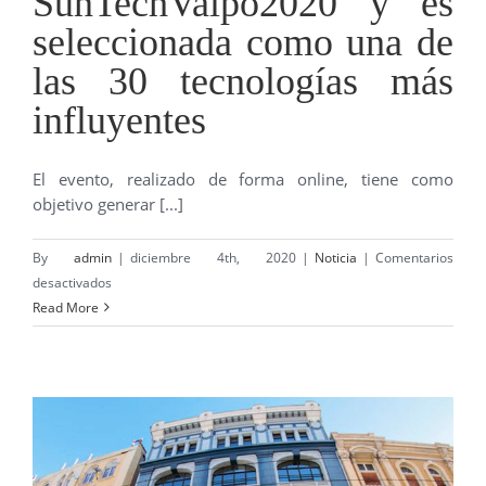
SunTechValpo2020 y es
iniciativa
seleccionada como una de
mejorará
la
las 30 tecnologías más
forma
influyentes
que
tenemos
de
El evento, realizado de forma online, tiene como
enseñar
objetivo generar [...]
a
nuestros
By
admin
|
diciembre 4th, 2020
|
Noticia
|
Comentarios
alumnos
en
desactivados
de
SPECTO
Read More
pregrado”
participa
en
SunTechValpo2020
y
es
seleccionada
como