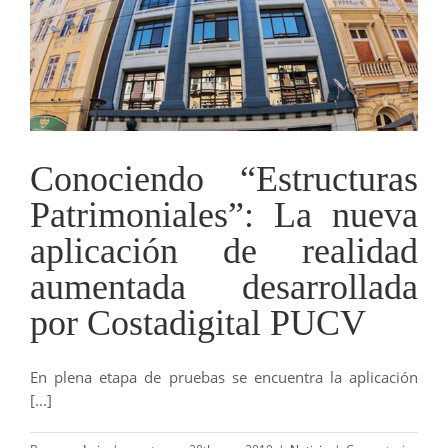
una
de
las
30
tecnologías
más
influyentes
Conociendo “Estructuras
Patrimoniales”: La nueva
aplicación de realidad
aumentada desarrollada
por Costadigital PUCV
En plena etapa de pruebas se encuentra la aplicación
[...]