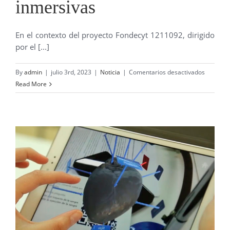
inmersivas
En el contexto del proyecto Fondecyt 1211092, dirigido
por el [...]
en
By
admin
|
julio 3rd, 2023
|
Noticia
|
Comentarios desactivados
Exitoso
Read More
inicio
de
proyecto
Fondecyt
con
tecnolog
inmersiv