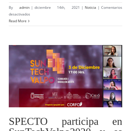
By
admin
|
diciembre 14th, 2021
|
Noticia
|
Comentarios
en
desactivados
SPECTO
Read More
dice
presente
en
XXXIV
Reunión
Anual
de
la
Sociedad
Chilena
de
Ciencias
Fisiológicas:
“Creo
SPECTO participa en
que
esta