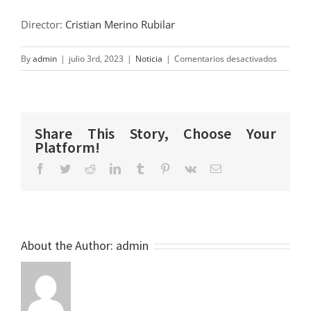
Director:
Cristian Merino Rubilar
en
By
admin
|
julio 3rd, 2023
|
Noticia
|
Comentarios desactivados
Exitoso
inicio
de
proyecto
Share This Story, Choose Your
Fondecyt
Platform!
con
Facebook
Twitter
Reddit
LinkedIn
Tumblr
Pinterest
Vk
Email
tecnolog
inmersiv
About the Author:
admin
e